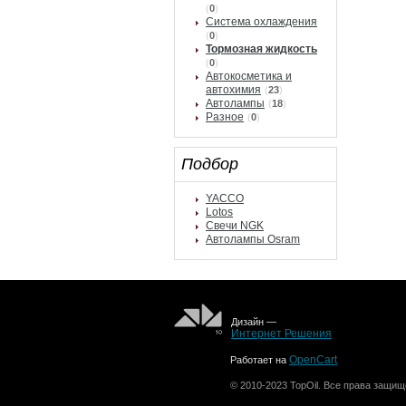
(
0
)
Система охлаждения
(
0
)
Тормозная жидкость
(
0
)
Автокосметика и
автохимия
(
23
)
Автолампы
(
18
)
Разное
(
0
)
Подбор
YACCO
Lotos
Свечи NGK
Автолампы Osram
Дизайн —
Интернет Решения
OpenCart
Работает на
© 2010-2023 TopOil. Все права защищ