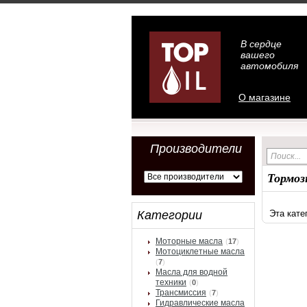
В сердце
вашего
автомобиля
О магазине
Производители
Тормоз
Категории
Эта кате
Моторные масла
(
17
)
Мотоциклетные масла
(
7
)
Масла для водной
техники
(
0
)
Трансмиссия
(
7
)
Гидравлические масла