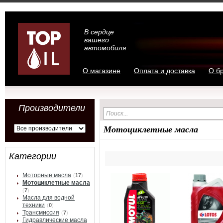
В сердце
вашего
автомобиля
О магазине
Оплата и доставка
О б
Производители
Мотоциклетные масла
Категории
Моторные масла
(
17
)
Мотоциклетные масла
(
7
)
Масла для водной
техники
(
0
)
Трансмиссия
(
7
)
Гидравлические масла