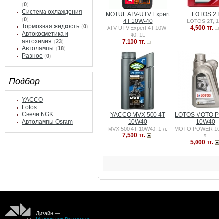
(
0
)
Система охлаждения
MOTUL ATV-UTV Expert
LOTOS 2
(
0
)
4T 10W-40
LOTOS 2T, 1 
Тормозная жидкость
(
0
)
4,500 тг.
ATV-UTV Expert 4T 10W-
Автокосметика и
40, 1L
автохимия
(
23
)
7,100 тг.
Автолампы
(
18
)
Разное
(
0
)
Подбор
YACCO
Lotos
Свечи NGK
YACCO MVX 500 4T
LOTOS MOTO 
Автолампы Osram
10W40
10W40
MVX 500 4T 10W40, 1 л.
MOTO POWER 10
7,500 тг.
л.
5,000 тг.
Дизайн —