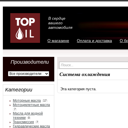
В сердце
вашего
автомобиля
О магазине
Оплата и доставка
О б
Производители
Система охлаждения
Категории
Эта категория пуста.
Моторные масла
(
17
)
Мотоциклетные масла
(
7
)
Масла для водной
техники
(
0
)
Трансмиссия
(
7
)
Гидравлические масла