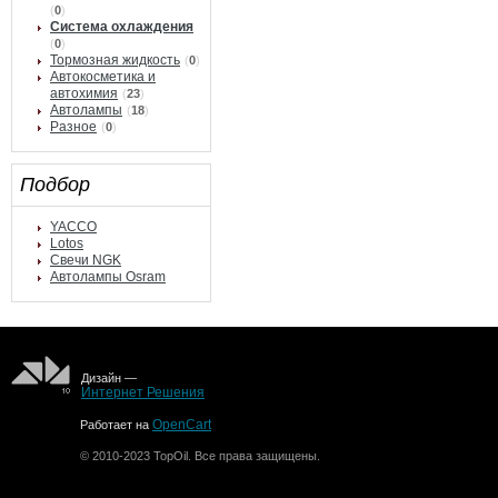
(
0
)
Система охлаждения
(
0
)
Тормозная жидкость
(
0
)
Автокосметика и
автохимия
(
23
)
Автолампы
(
18
)
Разное
(
0
)
Подбор
YACCO
Lotos
Свечи NGK
Автолампы Osram
Дизайн —
Интернет Решения
OpenCart
Работает на
© 2010-2023 TopOil. Все права защищены.