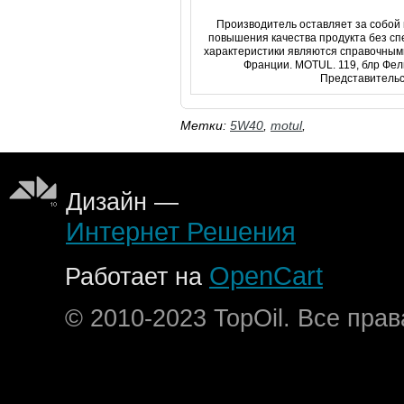
Производитель оставляет за собой 
повышения качества продукта без с
характеристики являются справочным
Франции. MOTUL. 119, блр Фели
Представительст
Метки:
5W40
,
motul
,
Дизайн —
Интернет Решения
OpenCart
Работает на
© 2010-2023 TopOil. Все пра