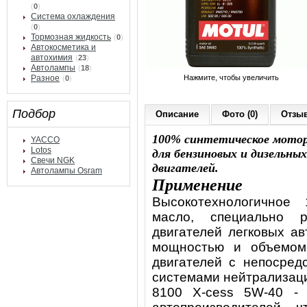
(
0
)
Система охлаждения
(
0
)
Тормозная жидкость
(
0
)
Автокосметика и
автохимия
(
23
)
Автолампы
(
18
)
Разное
Нажмите, чтобы увеличить
(
0
)
Подбор
Описание
Фото (0)
Отзыв
100% синтетическое мотор
YACCO
Lotos
для бензиновых и дизельных
Свечи NGK
двигателей.
Автолампы Osram
Применение
Высокотехнологичное
масло, специально 
двигателей легковых а
мощностью и объемом
двигателей с непосред
системами нейтрализаци
8100 X-cess 5W-40 - 