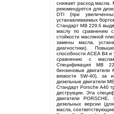
снижает расход масла. 
рекомендуется для дизе
DTI (при увеличенн
устанавливаемых бортов
Стандарт MB 229.5 выдв
маслу по сравнению с
стойкости масляной пле
замены масла, устан
диагностики). Повыш
способности ACEA B4 и 
сравнению с маслам
Спецификация MB 22
бензиновые двигатели
вязкости 5W-40), за 
дизельные двигатели M
Стандарт Porsche A40 т
деструкции. Эта специ
двигатели PORSCHE, 
дизельных версии (для
масла, соответствующие