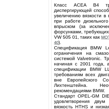
Класс ACEA B4 тр
диспергирующей способ
увеличению вязкости в
при работе дизельного
впрыском (за исключ
форсунками, требующих
VW 505 01, таких как
MOT
).
40
Спецификация BMW Lon
ограничения на смаз
системой Valvetronic. 
начиная с 2001 года, 
спецификации BMW LL
требованиям всех двиг
вне Европейского C
Лихтенштейна. Не
рекомендациями BMW.
Стандарт OPEL-GM DIE
удовлетворения двум
вязкость HTHS и низка