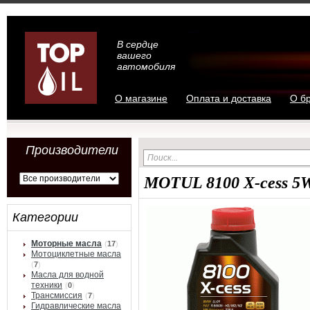
В сердце
вашего
автомобиля
О магазине
Оплата и доставка
О б
Производители
MOTUL 8100 X-cess 5
Категории
Моторные масла
(
17
)
Мотоциклетные масла
(
7
)
Масла для водной
техники
(
0
)
Трансмиссия
(
7
)
Гидравлические масла