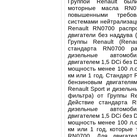
Группой Renault бы
моторные масла RN0
повышенными требо
системами нейтрализац
Renault RN0700 распр
двигатели без наддува (
Группы Renault (Renau
стандарта RN0700 ра
дизельные автомо
двигателем 1,5 DCi без
мощность менее 100 л.
км или 1 год. Стандарт 
бензиновым двигателя
Renault Sport и дизель
фильтра) от Группы Ren
Действие стандарта R
дизельные автомо
двигателем 1,5 DCi без
мощность менее 100 л.
км или 1 год, которые
RN0700. Для двигат