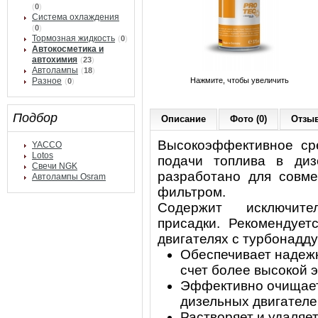
(
0
)
Система охлаждения
(
0
)
Тормозная жидкость
(
0
)
Автокосметика и
автохимия
(
23
)
Автолампы
(
18
)
Разное
Нажмите, чтобы увеличить
(
0
)
Подбор
Описание
Фото (0)
Отзыв
Высокоэффективное сре
YACCO
Lotos
подачи топлива в диз
Свечи NGK
разработано для совм
Автолампы Osram
фильтром.
Содержит исключите
присадки. Рекомендует
двигателях с турбонадду
Обеспечивает надежн
счет более высокой 
Эффективно очищает
дизельных двигателей
Растворяет и удаляе