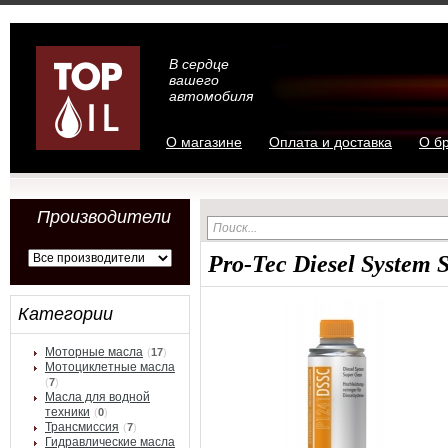
В сердце
вашего
автомобиля
О магазине
Оплата и доставка
О б
Производители
Pro-Tec Diesel System 
Категории
Моторные масла
(
17
)
Мотоциклетные масла
(
7
)
Масла для водной
техники
(
0
)
Трансмиссия
(
7
)
Гидравлические масла