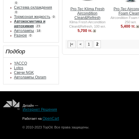
(
0
)
Система охлаждения
Pro-Tec Klima Fresh
Pro-Tec Aircond
(
0
)
Aircondition
Foam Clean
Тормозная жидкость
(
0
)
Clean&Refresh
Aircondition Foam 
Автокосметика и
Klima Fresh Aircondition
250 мл.
автохимия
(
23
)
5,400 тг.
Clean&Refresh, 100 мл.
Автолампы
5,700 тг.
(
18
)
Разное
(
0
)
2
|<
<
1
Подбор
YACCO
Lotos
Свечи NGK
Автолампы Osram
Дизайн —
Интернет Решения
OpenCart
Работает на
© 2010-2023 TopOil. Все права защищены.