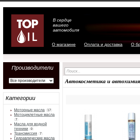
В сердце
вашего
автомобиля
О магазине
Оплата и доставка
О б
Производители
Автокосметика и автохимия
Категории
Моторные масла
(
17
)
Мотоциклетные масла
(
7
)
Масла для водной
техники
(
0
)
Трансмиссия
(
7
)
Гидравлические масла