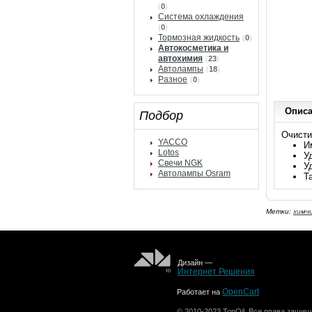
(
0
)
Система охлаждения
(
0
)
Тормозная жидкость
(
0
)
Автокосметика и
автохимия
(
23
)
Автолампы
(
18
)
Разное
(
0
)
Опис
Подбор
Очисти
YACCO
И
Lotos
У
Свечи NGK
У
Автолампы Osram
Т
Метки:
химч
Дизайн —
Интернет Решения
OpenCart
Работает на
© 2010-2023 TopOil. Все права защищ