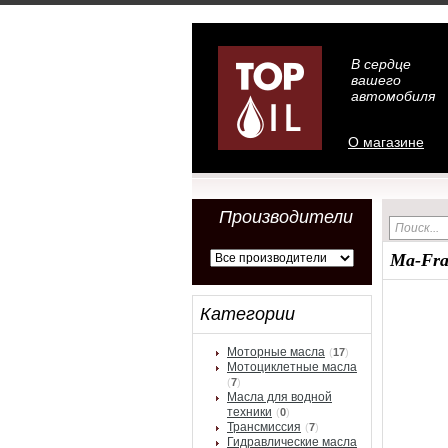
В сердце
вашего
автомобиля
О магазине
Производители
Ma-Fra
Категории
Моторные масла
(
17
)
Мотоциклетные масла
(
7
)
Масла для водной
техники
(
0
)
Трансмиссия
(
7
)
Гидравлические масла