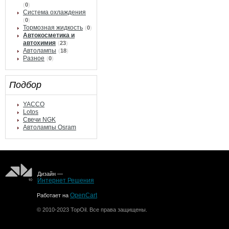
(
0
)
Система охлаждения
(
0
)
Тормозная жидкость
(
0
)
Автокосметика и
автохимия
(
23
)
Автолампы
(
18
)
Разное
(
0
)
Подбор
YACCO
Lotos
Свечи NGK
Автолампы Osram
Дизайн —
Интернет Решения
OpenCart
Работает на
© 2010-2023 TopOil. Все права защищены.