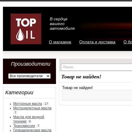
В сердце
вашего
автомобиля
О магазине
Оплата и доставка
О б
Производители
Товар не найден!
Товар не найден!
Категории
Моторные масла
(
17
)
Мотоциклетные масла
(
7
)
Масла для водной
техники
(
0
)
Трансмиссия
(
7
)
Гидравлические масла