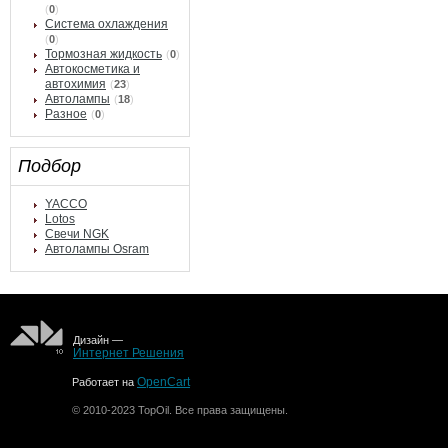
(
0
)
Система охлаждения
(
0
)
Тормозная жидкость
(
0
)
Автокосметика и
автохимия
(
23
)
Автолампы
(
18
)
Разное
(
0
)
Подбор
YACCO
Lotos
Свечи NGK
Автолампы Osram
Дизайн —
Интернет Решения
OpenCart
Работает на
© 2010-2023 TopOil. Все права защищены.