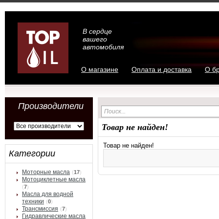
В сердце
вашего
автомобиля
О магазине
Оплата и доставка
О б
Производители
Товар не найден!
Товар не найден!
Категории
Моторные масла
(
17
)
Мотоциклетные масла
(
7
)
Масла для водной
техники
(
0
)
Трансмиссия
(
7
)
Гидравлические масла