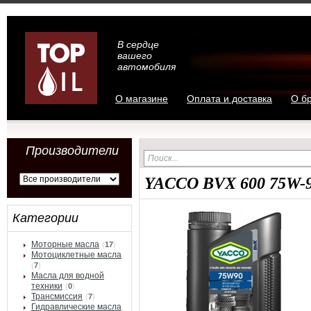
В сердце
вашего
автомобиля
О магазине
Оплата и доставка
О б
Производители
YACCO BVX 600 75W-
Категории
Моторные масла
(
17
)
Мотоциклетные масла
(
7
)
Масла для водной
техники
(
0
)
Трансмиссия
(
7
)
Гидравлические масла