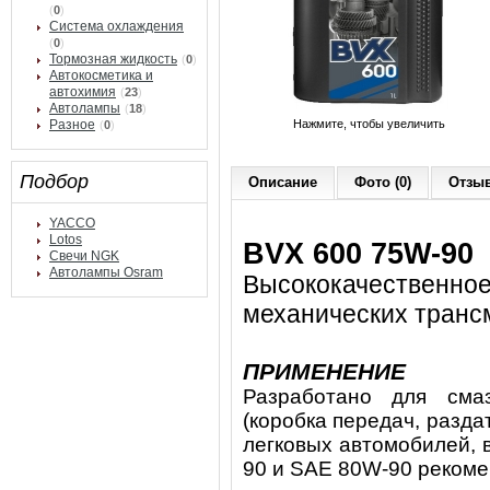
(
0
)
Система охлаждения
(
0
)
Тормозная жидкость
(
0
)
Автокосметика и
автохимия
(
23
)
Автолампы
(
18
)
Разное
Нажмите, чтобы увеличить
(
0
)
Подбор
Описание
Фото (0)
Отзыв
YACCO
Lotos
BVX
600 75
W
-90
Свечи NGK
Автолампы Osram
Высококачественное
механических транс
ПРИМЕНЕНИЕ
Разработано для сма
(коробка передач, разд
легковых автомобилей, 
90 и SAE 80W-90 реком