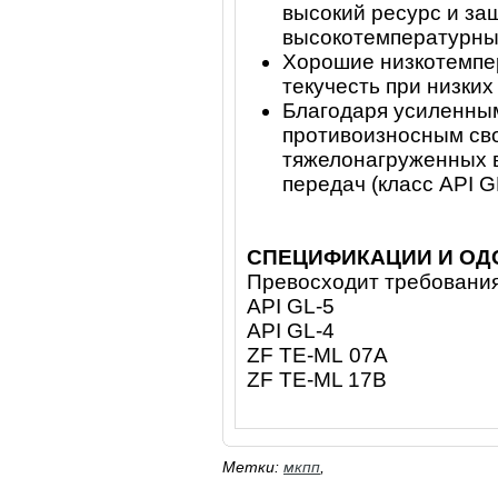
высокий ресурс и за
высокотемпературных
Хорошие низкотемпе
текучесть при низких
Благодаря усиленны
противоизносным св
тяжелонагруженных 
передач (класс
API
GL
СПЕЦИФИКАЦИИ И ОД
Превосходит требования
API
GL
-5
API GL
-4
ZF
TE
-
ML
07
A
ZF
TE
-
ML
17
B
Метки:
мкпп
,