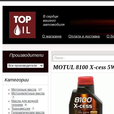
В сердце
вашего
автомобиля
О магазине
Оплата и доставка
О б
Производители
MOTUL 8100 X-cess 5
Категории
Моторные масла
(
17
)
Мотоциклетные масла
(
7
)
Масла для водной
техники
(
0
)
Трансмиссия
(
7
)
Гидравлические масла