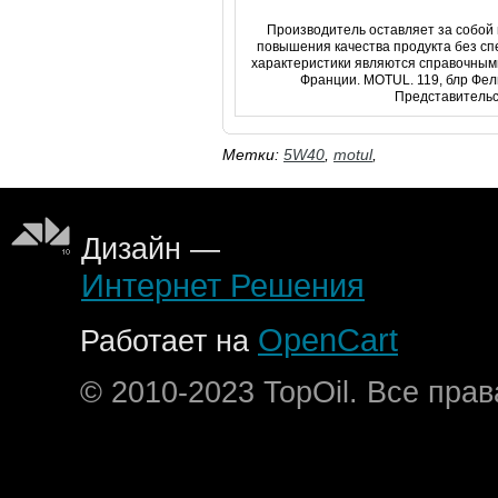
Производитель оставляет за собой 
повышения качества продукта без с
характеристики являются справочным
Франции. MOTUL. 119, блр Фели
Представительст
Метки:
5W40
,
motul
,
Дизайн —
Интернет Решения
OpenCart
Работает на
© 2010-2023 TopOil. Все пра