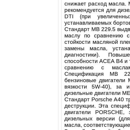
снижает расход масла. 
рекомендуется для дизе
DTI (при увеличенн
устанавливаемых бортов
Стандарт MB 229.5 выдв
маслу по сравнению с
стойкости масляной пле
замены масла, устан
диагностики). Повыш
способности ACEA B4 и 
сравнению с маслам
Спецификация MB 22
бензиновые двигатели
вязкости 5W-40), за 
дизельные двигатели M
Стандарт Porsche A40 т
деструкции. Эта специ
двигатели PORSCHE, 
дизельных версии (для
масла, соответствующие