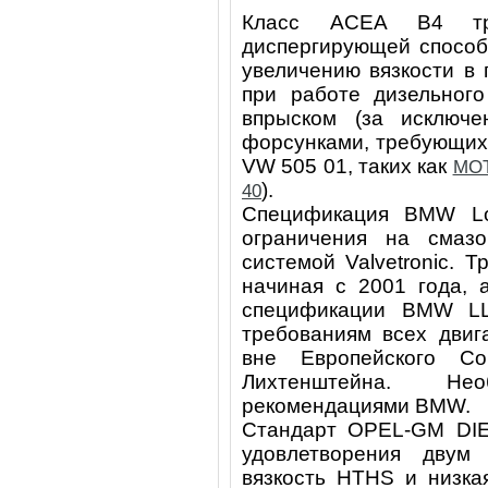
Класс ACEA B4 тр
диспергирующей способ
увеличению вязкости в
при работе дизельного
впрыском (за исключ
форсунками, требующих
VW 505 01, таких как
MOT
).
40
Спецификация BMW Lon
ограничения на смаз
системой Valvetronic. 
начиная с 2001 года, 
спецификации BMW LL
требованиям всех двиг
вне Европейского C
Лихтенштейна. Не
рекомендациями BMW.
Стандарт OPEL-GM DIE
удовлетворения двум
вязкость HTHS и низка