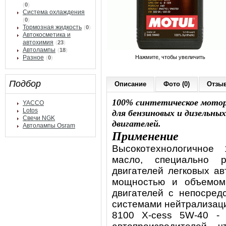
(
0
)
Система охлаждения
(
0
)
Тормозная жидкость
(
0
)
Автокосметика и
автохимия
(
23
)
Автолампы
(
18
)
Разное
Нажмите, чтобы увеличить
(
0
)
Подбор
Описание
Фото (0)
Отзыв
100% синтетическое мотор
YACCO
Lotos
для бензиновых и дизельных
Свечи NGK
двигателей.
Автолампы Osram
Применение
Высокотехнологичное
масло, специально 
двигателей легковых а
мощностью и объемом
двигателей с непосред
системами нейтрализаци
8100 X-cess 5W-40 - 