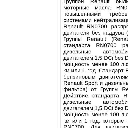
Группой Renault бы
моторные масла RN0
повышенными требо
системами нейтрализац
Renault RN0700 распр
двигатели без наддува (
Группы Renault (Renau
стандарта RN0700 ра
дизельные автомо
двигателем 1,5 DCi без
мощность менее 100 л.
км или 1 год. Стандарт 
бензиновым двигателя
Renault Sport и дизель
фильтра) от Группы Ren
Действие стандарта R
дизельные автомо
двигателем 1,5 DCi без
мощность менее 100 л.
км или 1 год, которые
RN0700. Для двигат