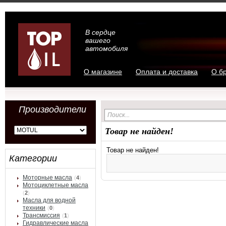
В сердце
вашего
автомобиля
О магазине
Оплата и доставка
О б
Производители
Товар не найден!
Товар не найден!
Категории
Моторные масла
(
4
)
Мотоциклетные масла
(
2
)
Масла для водной
техники
(
0
)
Трансмиссия
(
1
)
Гидравлические масла