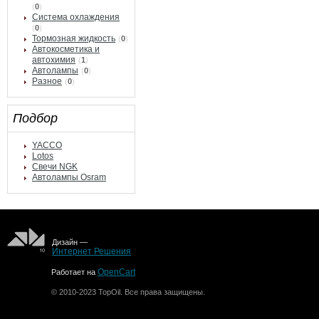
(
0
)
Система охлаждения
(
0
)
Тормозная жидкость
(
0
)
Автокосметика и
автохимия
(
1
)
Автолампы
(
0
)
Разное
(
0
)
Подбор
YACCO
Lotos
Свечи NGK
Автолампы Osram
Дизайн —
Интернет Решения
OpenCart
Работает на
© 2010-2023 TopOil. Все права защищены.